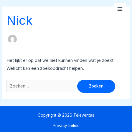
Spring
Zoeken
Mai
naar
naar:
Nick
Men
de
inhoud
Het lijkt er op dat we niet kunnen vinden wat je zoekt.
Wellicht kan een zoekopdracht helpen.
Copyright © 2026 Televentas
Privacy beleid